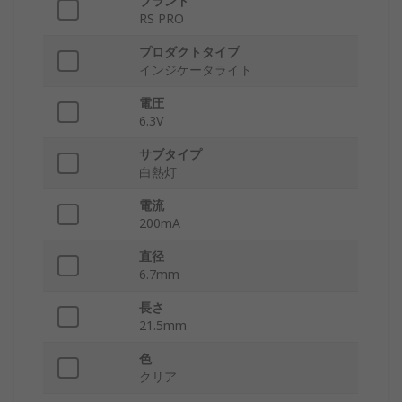
ブランド
RS PRO
プロダクトタイプ
インジケータライト
電圧
6.3V
サブタイプ
白熱灯
電流
200mA
直径
6.7mm
長さ
21.5mm
色
クリア