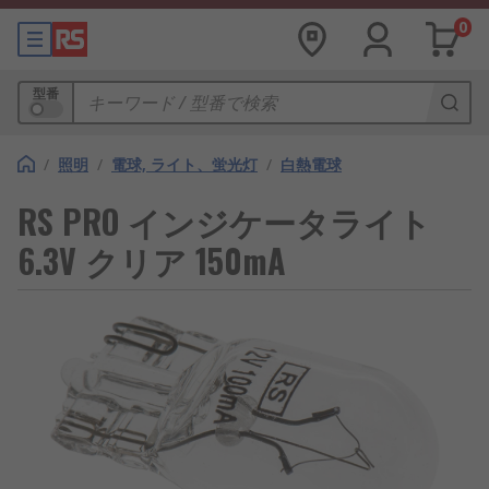
0
型番
/
照明
/
電球, ライト、蛍光灯
/
白熱電球
RS PRO インジケータライト
6.3V クリア 150mA