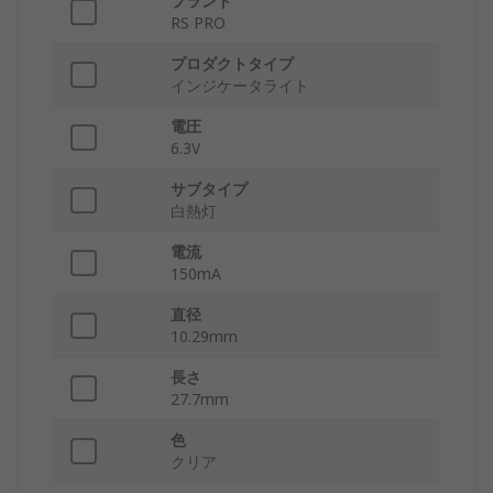
ブランド
RS PRO
プロダクトタイプ
インジケータライト
電圧
6.3V
サブタイプ
白熱灯
電流
150mA
直径
10.29mm
長さ
27.7mm
色
クリア