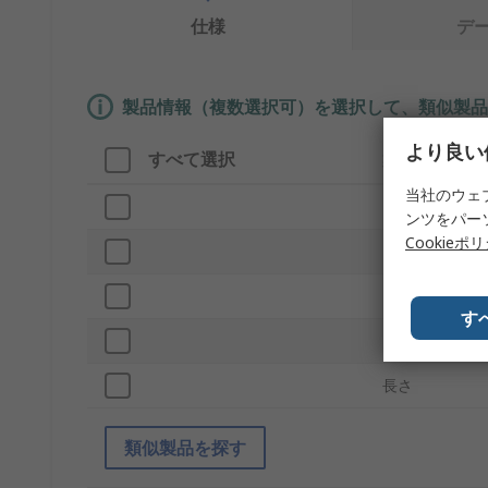
仕様
デ
製品情報（複数選択可）を選択して、類似製品
より良い
すべて選択
製品情報
当社のウェ
ブランド
ンツをパー
Cookieポ
プロダクトタ
ライト出力色
す
電球ベース
長さ
類似製品を探す