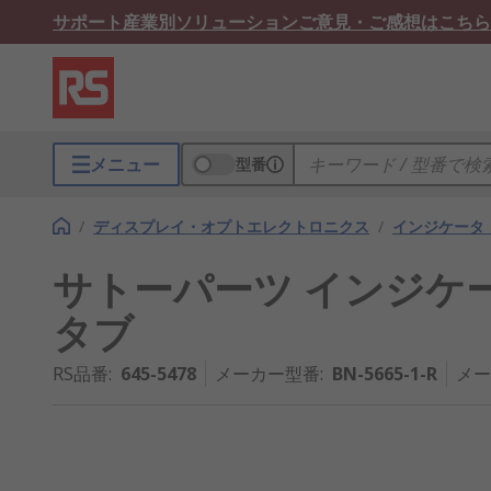
サポート
産業別ソリューション
ご意見・ご感想はこちら
メニュー
型番
/
ディスプレイ・オプトエレクトロニクス
/
インジケータ
サトーパーツ インジケー
タブ
RS品番
:
645-5478
メーカー型番
:
BN-5665-1-R
メー