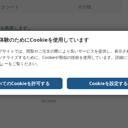
ータシート
その他
を検索します。
体験のためにCookieを使用しています
内容
ブサイトでは、閲覧やご注文の際により良いサービスを提供し、表示さ
サトーパーツ
ソナライズするために、Cookieや類似の技術を使用しています。詳細
リシ
ーをご覧ください。
イプ
インジケータランプ
赤
べてのCookieを許可する
Cookieを設定する
はんだタブ
44.2mm