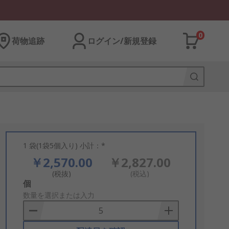
0
荷物追跡
ログイン/新規登録
1 袋(1袋5個入り) 小計：*
￥2,570.00
￥2,827.00
(税抜)
(税込)
Add
個
to
数量を選択または入力
Basket