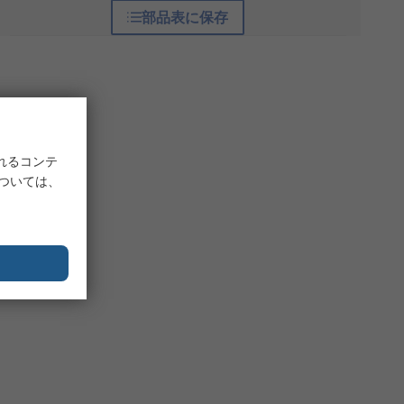
部品表に保存
れるコンテ
については、