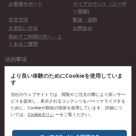
お客様サポート
マイアカウント（ユーザ
ー登録)
注文方法
配送・送料
お支払い方法
お問合せ
初めてご利用の方へ・よ
くあるご質問
法的事項
プライバシーポリシー
ご利用規約
より良い体験のためにCookieを使用していま
クッキーポリシー
す
RSについて
当社のウェブサイトでは、閲覧やご注文の際により良いサー
ビスを提供し、表示されるコンテンツをパーソナライズする
会社概要
採用情報
ために、Cookieや類似の技術を使用しています。詳細につ
プレスリリース＆お知ら
コーポレートサイト
いては、
Cookieポリシ
ーをご覧ください。
せ
全世界のRS
RSの歴史