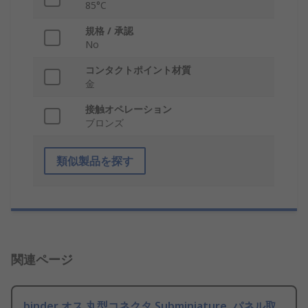
85°C
規格 / 承認
No
コンタクトポイント材質
金
接触オペレーション
ブロンズ
類似製品を探す
関連ページ
binder オス 丸型コネクタ Subminiature, パネル取