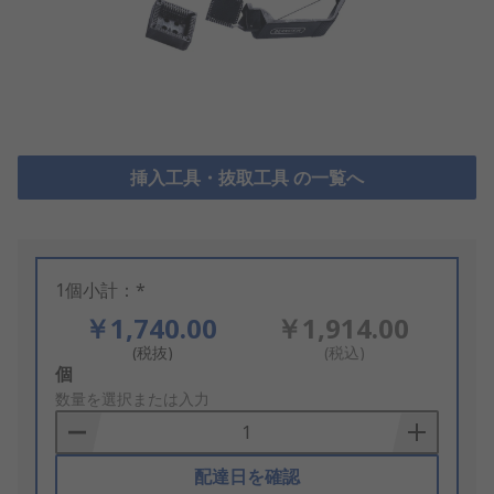
挿入工具・抜取工具 の一覧へ
1個小計：*
￥1,740.00
￥1,914.00
(税抜)
(税込)
Add
個
to
数量を選択または入力
Basket
配達日を確認