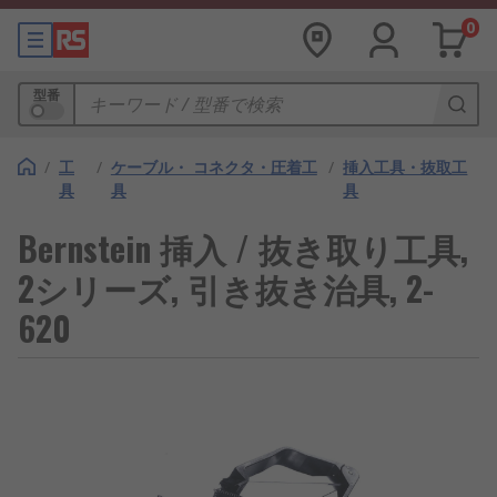
0
型番
/
工
/
ケーブル・ コネクタ・圧着工
/
挿入工具・抜取工
具
具
具
Bernstein 挿入 / 抜き取り工具,
2シリーズ, 引き抜き治具, 2-
620