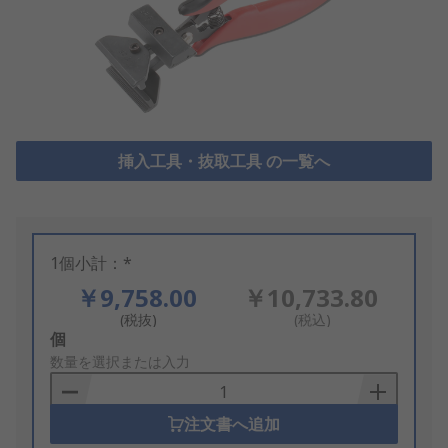
挿入工具・抜取工具 の一覧へ
1個小計：*
￥9,758.00
￥10,733.80
(税抜)
(税込)
Add
個
to
数量を選択または入力
Basket
注文書へ追加