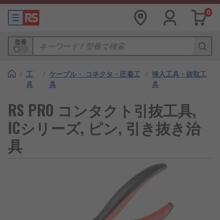
0
型番
/
工
/
ケーブル・ コネクタ・圧着工
/
挿入工具・抜取工
具
具
具
RS PRO コンタクト引抜工具,
ICシリーズ, ピン, 引き抜き治
具