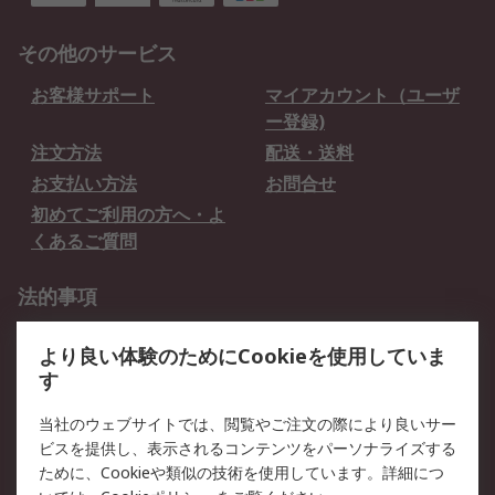
その他のサービス
お客様サポート
マイアカウント（ユーザ
ー登録)
注文方法
配送・送料
お支払い方法
お問合せ
初めてご利用の方へ・よ
くあるご質問
法的事項
プライバシーポリシー
ご利用規約
より良い体験のためにCookieを使用していま
クッキーポリシー
す
RSについて
当社のウェブサイトでは、閲覧やご注文の際により良いサー
ビスを提供し、表示されるコンテンツをパーソナライズする
会社概要
採用情報
ために、Cookieや類似の技術を使用しています。詳細につ