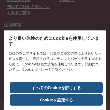
初めてご利用の方へ・よ
くあるご質問
法的事項
プライバシーポリシー
ご利用規約
より良い体験のためにCookieを使用していま
クッキーポリシー
す
RSについて
当社のウェブサイトでは、閲覧やご注文の際により良いサー
ビスを提供し、表示されるコンテンツをパーソナライズする
会社概要
採用情報
ために、Cookieや類似の技術を使用しています。詳細につ
プレスリリース＆お知ら
コーポレートサイト
いては、
Cookieポリシ
ーをご覧ください。
せ
全世界のRS
RSの歴史
すべてのCookieを許可する
ESGへの取り組み（英語）
認証について
Cookieを設定する
〒240-0005 神奈川県横浜市保土ヶ谷区神戸町134番地 横浜ビジネスパーク ウ
エストタワー12階
© アールエスコンポーネンツ株式会社