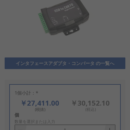
インタフェースアダプタ・コンバータ の一覧へ
1個小計：*
￥27,411.00
￥30,152.10
(税抜)
(税込)
Add
個
to
数量を選択または入力
Basket