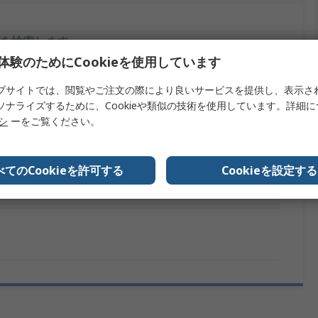
を検索します。
体験のためにCookieを使用しています
内容
ブサイトでは、閲覧やご注文の際により良いサービスを提供し、表示さ
ソナライズするために、Cookieや類似の技術を使用しています。詳細
Peak
リシ
ーをご覧ください。
CAN, CAN FD
タイプ
I/O モジュール
べてのCookieを許可する
Cookieを設定する
1