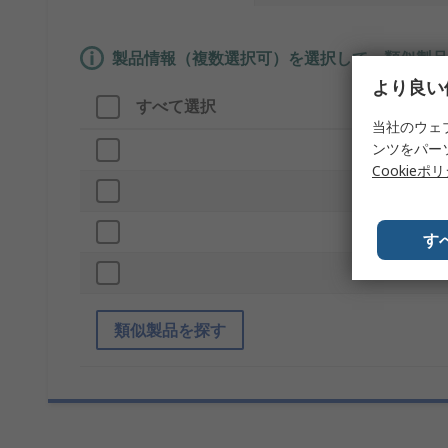
製品情報（複数選択可）を選択して、類似製品
より良い
すべて選択
製品情報
当社のウェ
ンツをパー
ブランド
Cookieポ
バスタイプ
プロダクト
す
ポート数
類似製品を探す