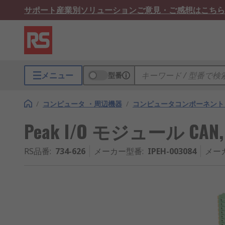
サポート
産業別ソリューション
ご意見・ご感想はこちら
メニュー
型番
/
コンピュータ ・周辺機器
/
コンピュータコンポーネント
Peak I/O モジュール CAN, C
RS品番
:
734-626
メーカー型番
:
IPEH-003084
メー