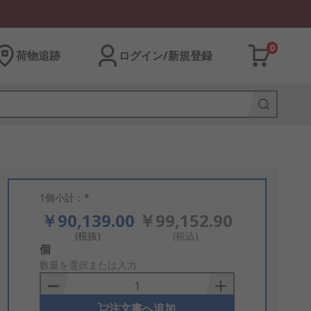
0
荷物追跡
ログイン/新規登録
1個小計：*
￥90,139.00
￥99,152.90
(税抜)
(税込)
Add
個
to
数量を選択または入力
Basket
注文書へ追加