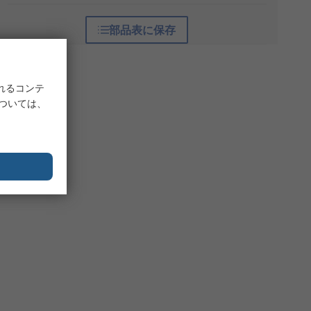
部品表に保存
れるコンテ
については、