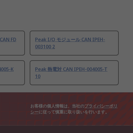
CAN FD
Peak I/O モジュール CAN IPEH-
003100 2
005-K
Peak 熱電対 CAN IPEH-004005-T
10
お客様の個人情報は、当社の
プライバシーポリ
シー
に従って慎重に取り扱いを行います。