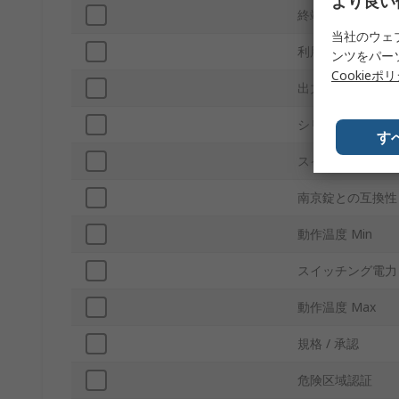
より良い
終端処理
当社のウェ
利用可能な補助接
ンツをパー
Cookieポ
出力開閉電流
シリーズ
す
スイッチングAC
南京錠との互換性
動作温度 Min
スイッチング電力
動作温度 Max
規格 / 承認
危険区域認証