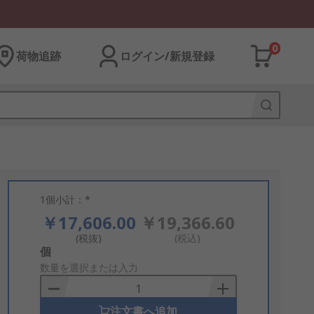
0
荷物追跡
ログイン/新規登録
1個小計：*
￥17,606.00
￥19,366.60
(税抜)
(税込)
Add
個
to
数量を選択または入力
Basket
注文書へ追加