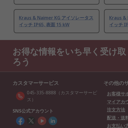
Kraus & Naimer KG アイソレータス
Kraus 
イッチ IP65, 表面 15 kW
イッチ IP
お得な情報をいち早く受け取
ろう
カスタマーサービス
その他の
045-335-8888（カスタマーサービ
お客様サ
ス）
マイアカ
注文方法
SNS公式アカウント
配送・送
お支払い