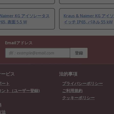
& Naimer KG アイソレータス
Kraus & Naimer KG 
65, 表面 5.5 W
イッチ IP65, パネル 55 kW
Emailアドレス
登録
サービス
法的事項
ポート
プライバシーポリシー
ウント（ユーザー登録)
ご利用規約
クッキーポリシー
料
方法