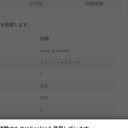
その他
詳細情報
を検索します。
内容
Kraus & Naimer
アイソレータスイッチ
3
表面
IP65
3
赤