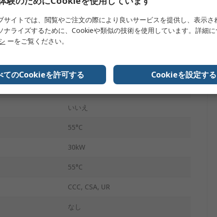
体験のためにCookieを使用しています
ワイヤ
ブサイトでは、閲覧やご注文の際により良いサービスを提供し、表示さ
点
はい
ソナライズするために、Cookieや類似の技術を使用しています。詳細
リシ
ーをご覧ください。
80A
KG
べてのCookieを許可する
Cookieを設定する
電圧
240V ac
いいえ
55°C
30kW
55°C
CCC, CSA, UR
なし