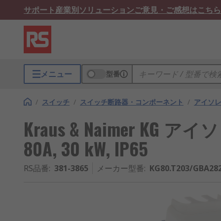
サポート
産業別ソリューション
ご意見・ご感想はこちら
メニュー
型番
/
スイッチ
/
スイッチ断路器・コンポーネント
/
アイソ
Kraus & Naimer KG
80A, 30 kW, IP65
RS品番
:
381-3865
メーカー型番
:
KG80.T203/GBA282