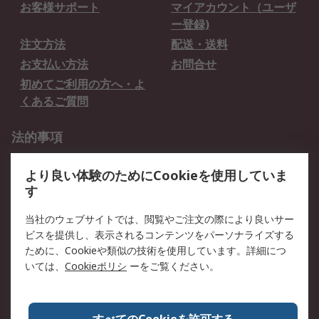
お客様サポート
マイアカウント（ユーザ
ー登録)
注文方法
配送・送料
お支払い方法
お問合せ
初めてご利用の方へ・よ
くあるご質問
法的事項
プライバシーポリシー
ご利用規約
より良い体験のためにCookieを使用していま
クッキーポリシー
す
RSについて
当社のウェブサイトでは、閲覧やご注文の際により良いサー
ビスを提供し、表示されるコンテンツをパーソナライズする
会社概要
採用情報
ために、Cookieや類似の技術を使用しています。詳細につ
プレスリリース＆お知ら
コーポレートサイト
いては、
Cookieポリシ
ーをご覧ください。
せ
全世界のRS
RSの歴史