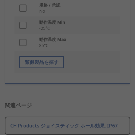
規格 / 承認
No
動作温度 Min
-25°C
動作温度 Max
85°C
類似製品を探す
関連ページ
CH Products ジョイスティック ホール効果, IP67