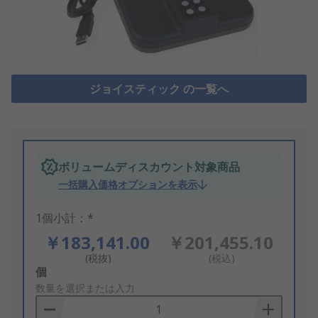
ジョイスティック の一覧へ
ボリュームディスカウント対象商品
一括購入価格オプションを表示
1個小計：*
￥183,141.00
￥201,455.10
(税抜)
(税込)
Add
個
to
数量を選択または入力
Basket