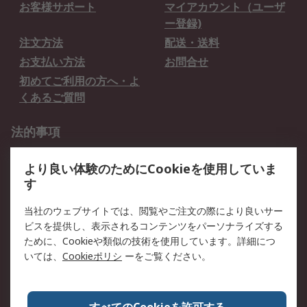
お客様サポート
マイアカウント（ユーザ
ー登録)
注文方法
配送・送料
お支払い方法
お問合せ
初めてご利用の方へ・よ
くあるご質問
法的事項
プライバシーポリシー
ご利用規約
より良い体験のためにCookieを使用していま
クッキーポリシー
す
RSについて
当社のウェブサイトでは、閲覧やご注文の際により良いサー
ビスを提供し、表示されるコンテンツをパーソナライズする
会社概要
採用情報
ために、Cookieや類似の技術を使用しています。詳細につ
プレスリリース＆お知ら
コーポレートサイト
いては、
Cookieポリシ
ーをご覧ください。
せ
全世界のRS
RSの歴史