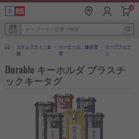
0
型番
/
セキュリティ・金
/
キーケース・鍵保管
/
キーアクセサ
物
庫
リ
Durable キーホルダ プラスチ
ックキータグ