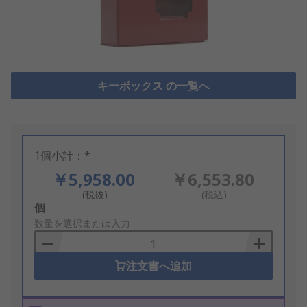
キーボックス の一覧へ
1個小計：*
￥5,958.00
￥6,553.80
(税抜)
(税込)
Add
個
to
数量を選択または入力
Basket
注文書へ追加