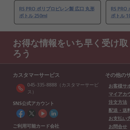
RS PRO ポリプロピレン製 広口 丸形
RS PR
ボトル 250ml
ボトル 10
お得な情報をいち早く受け取
ろう
カスタマーサービス
その他の
045-335-8888（カスタマーサービ
お客様サ
ス）
マイアカ
注文方法
SNS公式アカウント
配送・送
お支払い
ご利用可能カード会社
お問合せ