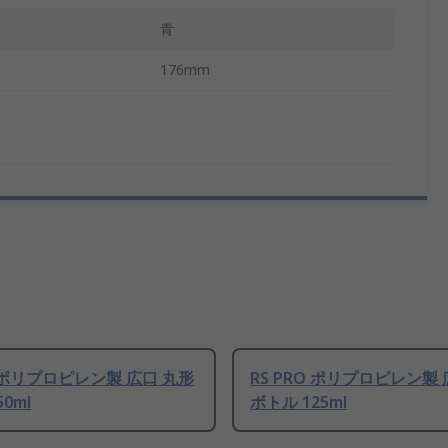
青
176mm
O ポリプロピレン製 広口 丸形
RS PRO ポリプロピレン製
0ml
ボトル 125ml