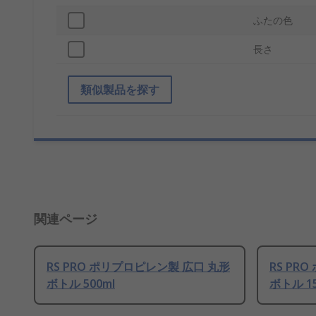
ふたの色
長さ
類似製品を探す
関連ページ
RS PRO ポリプロピレン製 広口 丸形
RS PR
ボトル 500ml
ボトル 15