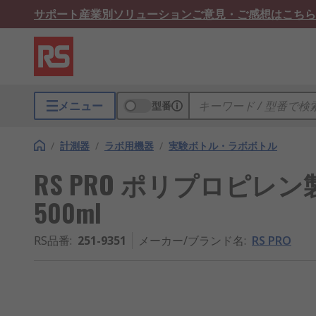
サポート
産業別ソリューション
ご意見・ご感想はこちら
メニュー
型番
/
計測器
/
ラボ用機器
/
実験ボトル・ラボボトル
RS PRO ポリプロピレ
500ml
RS品番
:
251-9351
メーカー/ブランド名
:
RS PRO