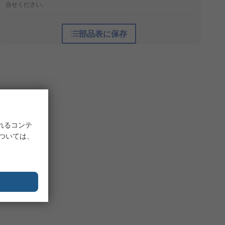
合せください。
部品表に保存
れるコンテ
については、