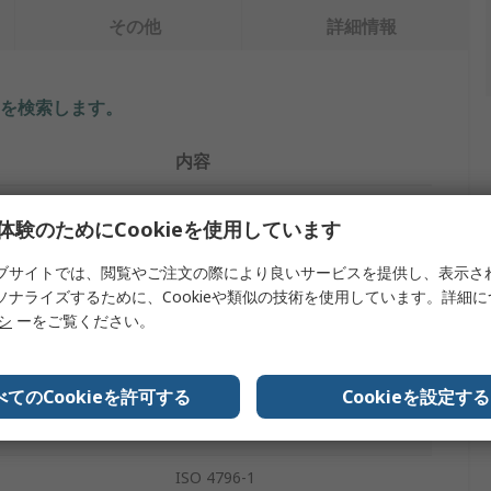
その他
詳細情報
を検索します。
内容
RS PRO
体験のためにCookieを使用しています
ポリプロピレン
ブサイトでは、閲覧やご注文の際により良いサービスを提供し、表示さ
ソナライズするために、Cookieや類似の技術を使用しています。詳細
イプ
ラボボトル
リシ
ーをご覧ください。
500ml
ワイドネック
べてのCookieを許可する
Cookieを設定する
ストレージボトル
ISO 4796-1