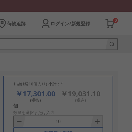
0
荷物追跡
ログイン/新規登録
1 袋(1袋10個入り) 小計：*
￥17,301.00
￥19,031.10
(税抜)
(税込)
Add
個
to
数量を選択または入力
Basket