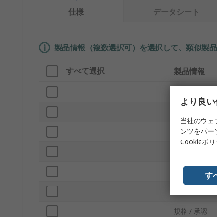
仕様
データシート
製品情報（複数選択可）を選択して、類似製品
すべて選択
製品情報
ブランド
より良い
材質
当社のウェ
ンツをパー
プロダクトタ
Cookieポ
容量
ネックタイプ
す
ボトルタイプ
規格 / 承認