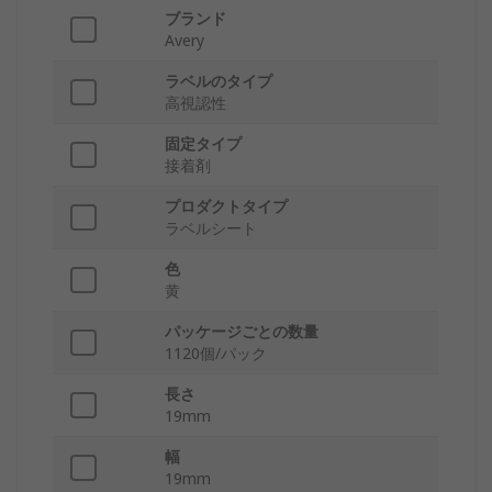
ブランド
Avery
ラベルのタイプ
高視認性
固定タイプ
接着剤
プロダクトタイプ
ラベルシート
色
黄
パッケージごとの数量
1120個/パック
長さ
19mm
幅
19mm