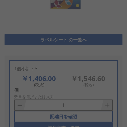
ラベルシート の一覧へ
1個小計：*
￥1,406.00
￥1,546.60
(税抜)
(税込)
Add
個
to
数量を選択または入力
Basket
配達日を確認