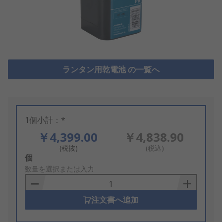
ランタン用乾電池 の一覧へ
1個小計：*
￥4,399.00
￥4,838.90
(税抜)
(税込)
Add
個
to
数量を選択または入力
Basket
注文書へ追加