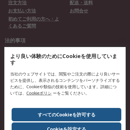
注文方法
配送・送料
お支払い方法
お問合せ
初めてご利用の方へ・よ
くあるご質問
法的事項
プライバシーポリシー
ご利用規約
より良い体験のためにCookieを使用していま
クッキーポリシー
す
RSについて
当社のウェブサイトでは、閲覧やご注文の際により良いサー
ビスを提供し、表示されるコンテンツをパーソナライズする
会社概要
採用情報
ために、Cookieや類似の技術を使用しています。詳細につ
プレスリリース＆お知ら
コーポレートサイト
いては、
Cookieポリシ
ーをご覧ください。
せ
全世界のRS
RSの歴史
すべてのCookieを許可する
ESGへの取り組み（英語）
認証について
Cookieを設定する