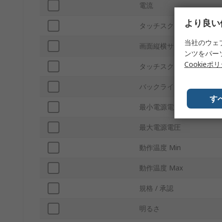
電流
より良い
タッチスクリーン
当社のウェ
画面縦横サイズ
ンツをパー
Cookieポ
タッチスクリーンタイプ
バックライトタイプ
す
最小電源電圧
最大電源電圧
動作温度 Min
動作温度 Max
規格 / 承認
明るさ