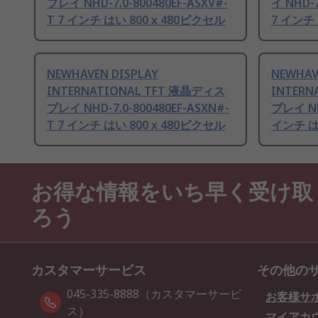
プレイ NHD-7.0-800480EF-ASXV#-
イ NHD-7
T 7 インチ はい 800 x 480ピクセル
7 インチ 
NEWHAVEN DISPLAY
NEWHAV
INTERNATIONAL TFT 液晶ディス
INTERN
プレイ NHD-7.0-800480EF-ASXN#-
プレイ NHD
T 7 インチ はい 800 x 480ピクセル
インチ は
お得な情報をいち早く受け取
ろう
カスタマーサービス
その他の
045-335-8888（カスタマーサービ
お客様サ
ス）
マイアカ