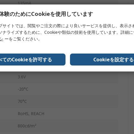
135mA
体験のためにCookieを使用しています
いいえ
ブサイトでは、閲覧やご注文の際により良いサービスを提供し、表示さ
155.7 x 88.1 mm
ソナライズするために、Cookieや類似の技術を使用しています。詳細
リシ
ーをご覧ください。
抵抗膜
LED
べてのCookieを許可する
Cookieを設定する
3V
3.6V
-20°C
70°C
RoHS, REACH
800cd/m²