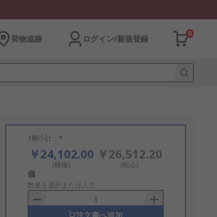
0
荷物追跡
ログイン/新規登録
1個小計：*
￥24,102.00
￥26,512.20
(税抜)
(税込)
Add
個
to
数量を選択または入力
Basket
注文書へ追加