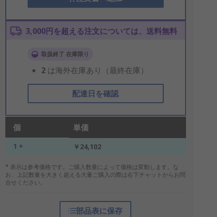
3,000円を超える注文については、送料無料
取扱終了 在庫限り
2
は海外在庫あり（最終在庫）
配達日を確認
個
単価
1 +
￥24,102
* 表示は参考価格です。ご購入数量によって価格は変動します。な
お、上記数量を大きく超える大量ご購入の際は右下チャットからお問
合せください。
部品表に保存