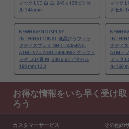
ィック LCD 白 白, 240 x 128ピクセ
ィック LC
ル 144 mm
クセル 1
NEWHAVEN DISPLAY
NEWHAV
INTERNATIONAL 液晶グラフィッ
INTER
クディスプレイ NHD-24064WG-
クディスプ
ATMI-VZ# NHD-24064WG グラフィ
ATMI-T
ック LCD 青 白, 240 x 64 ピクセル
ィック LC
180 mm 12.3
ル 160 
お得な情報をいち早く受け取
ろう
カスタマーサービス
その他の