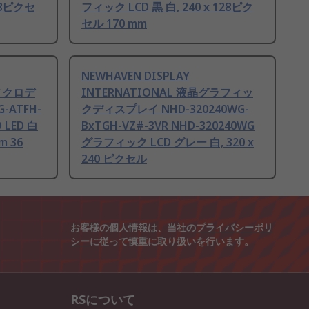
128ピクセ
フィック LCD 黒 白, 240 x 128ピク
セル 170 mm
NEWHAVEN DISPLAY
モノクロデ
INTERNATIONAL 液晶グラフィッ
-ATFH-
クディスプレイ NHD-320240WG-
LED 白
BxTGH-VZ#-3VR NHD-320240WG
m 36
グラフィック LCD グレー 白, 320 x
240 ピクセル
お客様の個人情報は、当社の
プライバシーポリ
シー
に従って慎重に取り扱いを行います。
RSについて