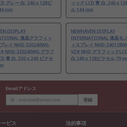
D グレー 白, 240 x 128ピ
ィック LCD 青 白, 240 x 
44 mm
ル 144 mm
EN DISPLAY
NEWHAVEN DISPLAY
NATIONAL 液晶グラフィッ
INTERNATIONAL 液晶
レイ NHD-320240WG-
ィスプレイ NHD-240128WG
Z# NHD-320240WG グラフ
VZ# NHD グラフィックLCD 
D 青 白, 320 x 240 ピクセ
白 240 x 128ピクセル 79 m
mm
Emailアドレス
登録
サービス
法的事項