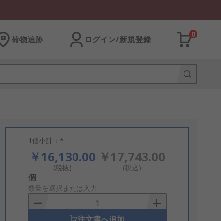
0
荷物追跡
ログイン/新規登録
1個小計：*
￥16,130.00
￥17,743.00
(税抜)
(税込)
Add
個
to
数量を選択または入力
Basket
注文書へ追加