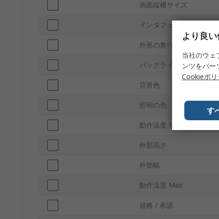
画面縦横サイズ
インタフェースタイプ
より良い
外形の奥行き
当社のウェ
バックライトタイプ
ンツをパー
Cookieポ
背景色
照明の色
す
動作温度 Min
外部高さ
外部幅
動作温度 Max
規格 / 承認