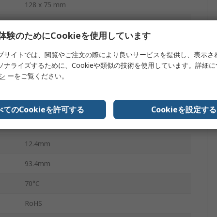
128 x 75 mm
パラレル
体験のためにCookieを使用しています
170mm
ブサイトでは、閲覧やご注文の際により良いサービスを提供し、表示さ
LCD
ソナライズするために、Cookieや類似の技術を使用しています。詳細
リシ
ーをご覧ください。
青
白
べてのCookieを許可する
Cookieを設定する
-20°C
12.4mm
93.4mm
70°C
RoHS