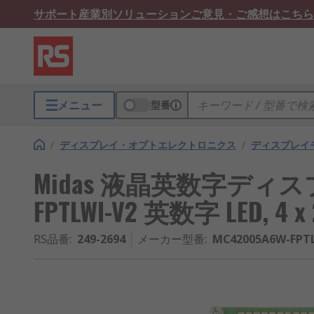
サポート
産業別ソリューション
ご意見・ご感想はこちら
メニュー
型番
/
ディスプレイ・オプトエレクトロニクス
/
ディスプレイ
Midas 液晶英数字ディスプレ
FPTLWI-V2 英数字 LED, 4 x
RS品番
:
249-2694
メーカー型番
:
MC42005A6W-FPT