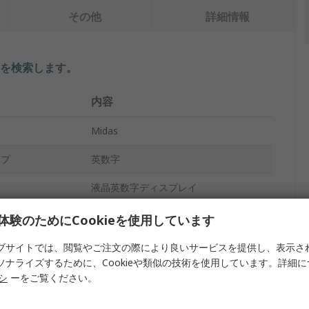
その他
詳細情報
を検索します。
内容
Midas
イプ
英数字
液晶英数字ディスプレイ
4 x 20
体験のためにCookieを使用しています
60 x 22 mm
ブサイトでは、閲覧やご注文の際により良いサービスを提供し、表示さ
ソナライズするために、Cookieや類似の技術を使用しています。詳細
イプ
パラレル
リシ
ーをご覧ください。
プ
LED