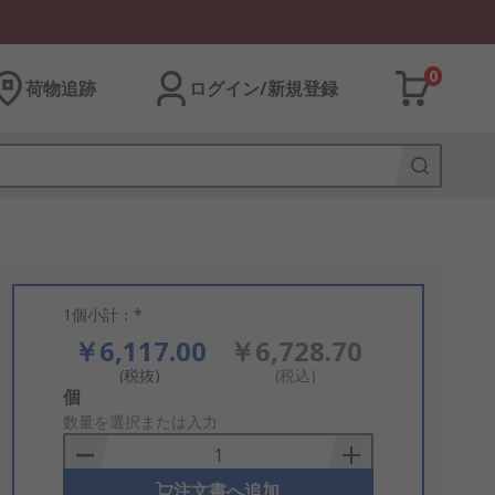
0
荷物追跡
ログイン/新規登録
1個小計：*
￥6,117.00
￥6,728.70
(税抜)
(税込)
Add
個
to
数量を選択または入力
Basket
注文書へ追加