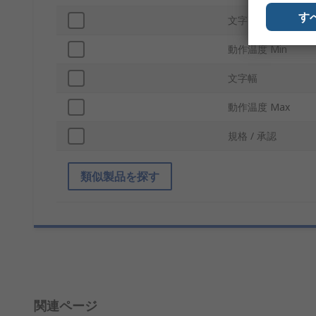
す
文字高さ
動作温度 Min
文字幅
動作温度 Max
規格 / 承認
類似製品を探す
関連ページ