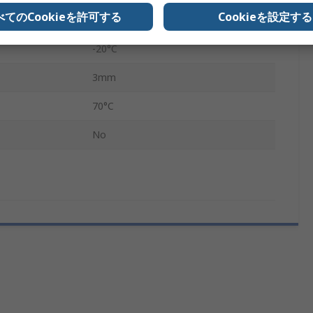
べてのCookieを許可する
Cookieを設定する
5mm
-20°C
3mm
70°C
No