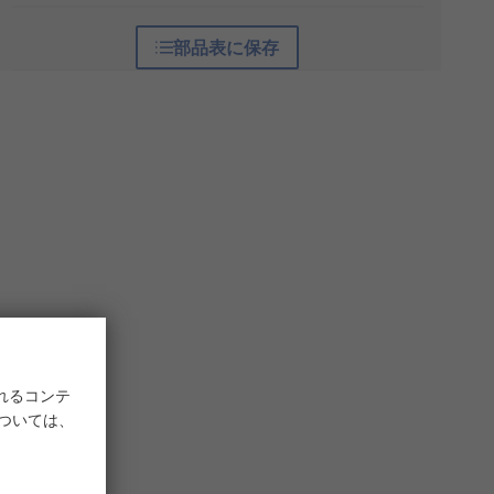
部品表に保存
れるコンテ
については、