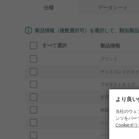
仕様
データシート
製品情報（複数選択可）を選択して、類似製品
すべて選択
製品情報
ブランド
ディスプレイのタ
プロダクトタイプ
文字マトリックス
より良い
画面縦横サイズ
当社のウェ
ンツをパー
インタフェースタ
Cookieポ
バックライトタイ