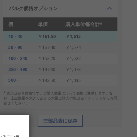
バルク価格オプション
個
単価
購入単位毎合計*
10 - 40
￥161.50
￥1,615
50 - 90
￥157.40
￥1,574
100 - 240
￥152.20
￥1,522
250 - 490
￥147.80
￥1,478
500 +
￥143.50
￥1,435
* 表示は参考価格です。ご購入数量によって価格は変動します。な
お、上記数量を大きく超える大量ご購入の際は右下チャットからお問
合せください。
部品表に保存
れるコンテ