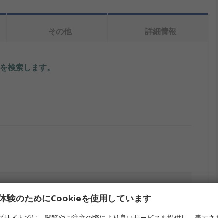
その他
詳細情報
を検索します。
Cree XLamp CXA25、Lumileds LUXEON CoB 1202、
体験のためにCookieを使用しています
、LUXEON CoB 1203、LUXEON CoB 1204、LUXEON CoB
1208、Samsung LC026B、Samsung LC040B
ブサイトでは、閲覧やご注文の際により良いサービスを提供し、表示さ