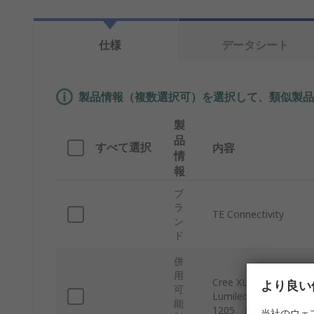
仕様
データシート
製品情報（複数選択可）を選択して、類似製品
製
品
すべて選択
内容
情
報
ブ
ラ
TE Connectivity
ン
ド
併
用
Cree XLamp CXA18、
より良い
可
Lumileds LUXEON K
能
1205、LUXEON CoB 
当社のウェ