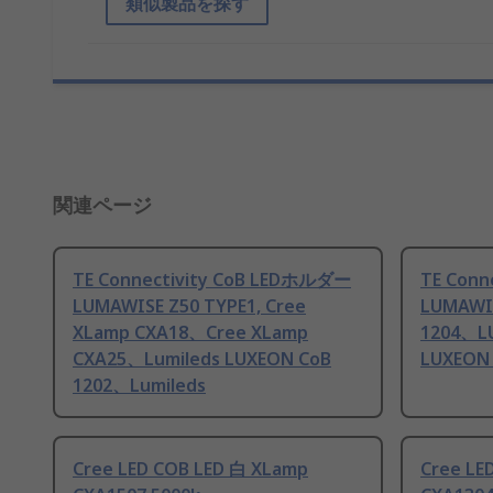
類似製品を探す
関連ページ
TE Connectivity CoB LEDホルダー
TE Conn
LUMAWISE Z50 TYPE1, Cree
LUMAWIS
XLamp CXA18、Cree XLamp
1204、L
CXA25、Lumileds LUXEON CoB
LUXEON 
1202、Lumileds
Cree LED COB LED 白 XLamp
Cree LE