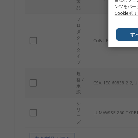
製
ンツをパー
品
Cookieポ
プ
ロ
ダ
す
ク
CoB LEDホルダー
ト
タ
イ
プ
規
格 /
CSA, IEC 60838-2-2, 
承
認
シ
リ
LUMAWISE Z50 TYPE
ー
ズ