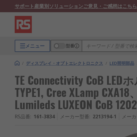
サポート
産業別ソリューション
ご意見・ご感想はこちら
メニュー
型番
/
ディスプレイ・オプトエレクトロニクス
/
LED照明部品
TE Connectivity CoB LE
TYPE1, Cree XLamp CXA1
Lumileds LUXEON CoB 120
RS品番
:
161-3834
メーカー型番
:
2213194-1
メーカ