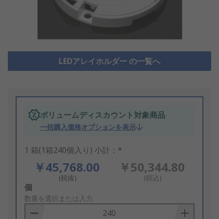
LEDアレイホルダー の一覧へ
ボリュームディスカウント対象商品
一括購入価格オプションを表示
1 箱(1箱240個入り) 小計：*
￥45,768.00
￥50,344.80
(税抜)
(税込)
Add
個
to
数量を選択または入力
Basket