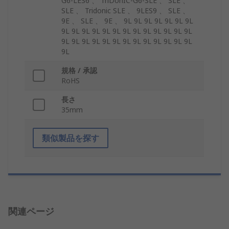
G6-LES6 、 TriDonIC-G6-SLE 、 SLE 、
SLE 、 Tridonic SLE 、 9LES9 、 SLE 、
9E 、 SLE 、 9E 、 9L 9L 9L 9L 9L 9L 9L
9L 9L 9L 9L 9L 9L 9L 9L 9L 9L 9L 9L 9L
9L 9L 9L 9L 9L 9L 9L 9L 9L 9L 9L 9L 9L
9L
規格 / 承認
RoHS
長さ
35mm
類似製品を探す
関連ページ