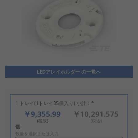
LEDアレイホルダー の一覧へ
1 トレイ(1トレイ35個入り) 小計：*
￥9,355.99
￥10,291.575
(税抜)
(税込)
Add
個
to
数量を選択または入力