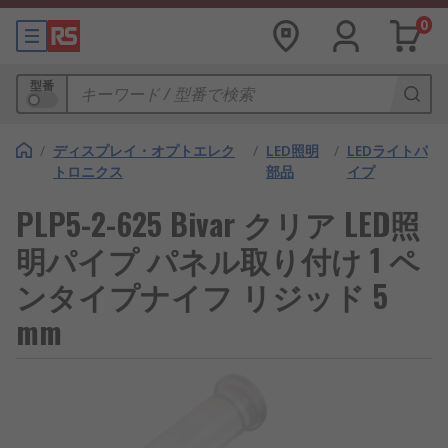
0
型番
/
ディスプレイ・オプトエレク
/
LED照明
/
LEDライトパ
トロニクス
部品
イプ
PLP5-2-625 Bivar クリア LED照
明パイプ パネル取り付け 1 ペ
ンタイプナイフ リジッド 5
mm