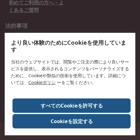
初めてご利用の方へ・よ
くあるご質問
法的事項
プライバシーポリシー
ご利用規約
より良い体験のためにCookieを使用していま
クッキーポリシー
す
RSについて
当社のウェブサイトでは、閲覧やご注文の際により良いサー
ビスを提供し、表示されるコンテンツをパーソナライズする
会社概要
採用情報
ために、Cookieや類似の技術を使用しています。詳細につ
プレスリリース＆お知ら
コーポレートサイト
いては、
Cookieポリシ
ーをご覧ください。
せ
全世界のRS
RSの歴史
すべてのCookieを許可する
ESGへの取り組み（英語）
認証について
Cookieを設定する
〒240-0005 神奈川県横浜市保土ヶ谷区神戸町134番地 横浜ビジネスパーク ウ
エストタワー12階
© アールエスコンポーネンツ株式会社