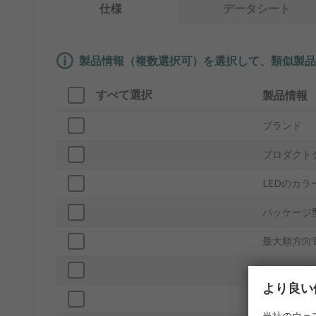
仕様
データシート
製品情報（複数選択可）を選択して、類似製品
すべて選択
製品情報
ブランド
プロダクト
LEDのカラ
パッケージ
最大順方向
取付タイプ
より良い
パッキング
当社のウェ