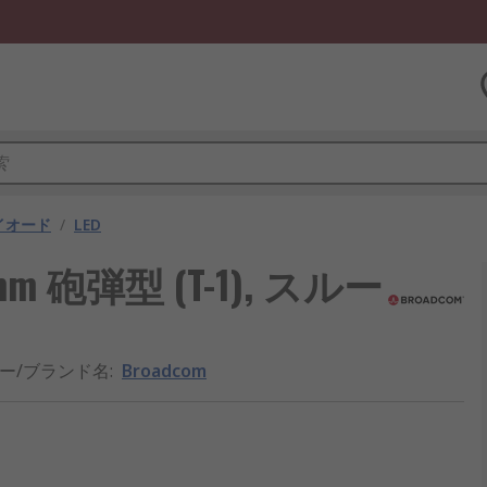
ダイオード
/
LED
 mm 砲弾型 (T-1), スルー
ー/ブランド名
:
Broadcom