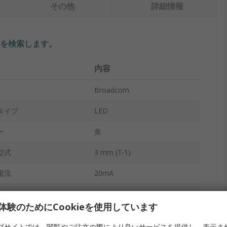
その他
詳細情報
を検索します。
内容
Broadcom
タイプ
LED
ー
黄
型式
3 mm (T-1)
電流
20mA
スルーホール
体験のためにCookieを使用しています
バルク
ブサイトでは、閲覧やご注文の際により良いサービスを提供し、表示さ