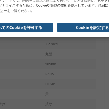
2V
ソナライズするために、Cookieや類似の技術を使用しています。詳細
リシ
ーをご覧ください。
2
60 °
べてのCookieを許可する
Cookieを設定する
4.7 x 3.43 mm
2.2 mcd
丸型
585nm
RoHS
HLMP
黄
上げ
拡散