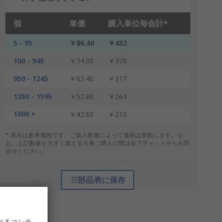
個
単価
購入単位毎合計*
5 - 95
￥86.40
￥432
100 - 945
￥74.00
￥370
950 - 1245
￥63.40
￥317
1250 - 1595
￥52.80
￥264
1600 +
￥42.60
￥213
* 表示は参考価格です。ご購入数量によって価格は変動します。な
お、上記数量を大きく超える大量ご購入の際は右下チャットからお問
合せください。
部品表に保存
れるコンテ