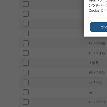
順方向電圧
ンツをパー
Cookieポ
ピン数
視野角度
す
レンズ寸法
LEDの輝度
レンズ形状
主波長
規格 / 承認
シリーズ
色
レンズの仕