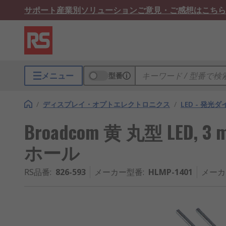
サポート
産業別ソリューション
ご意見・ご感想はこちら
メニュー
型番
/
ディスプレイ・オプトエレクトロニクス
/
LED - 発光
Broadcom 黄 丸型 LED, 3
ホール
RS品番
:
826-593
メーカー型番
:
HLMP-1401
メーカ