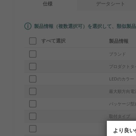
仕様
データシート
製品情報（複数選択可）を選択して、類似製品
すべて選択
製品情報
ブランド
プロダクトタ
LEDのカラー
最大順方向電
パッケージ型
取付タイプ
パッキング
より良い