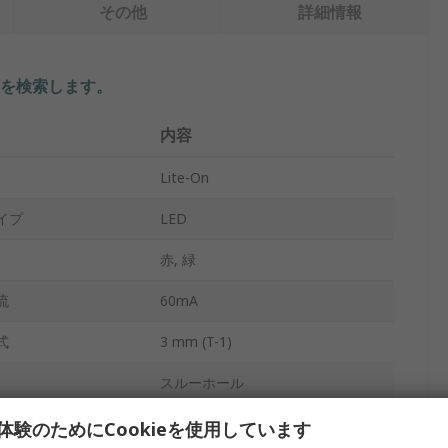
その他
詳細情報
を検索します。
内容
Lite-On
イプ
LED
赤, 緑
流
60mA
式
3 mm (T-1)
スルーホール
テープ及びリール
体験のためにCookieを使用しています