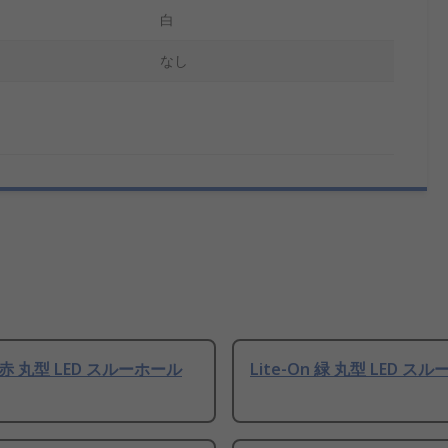
白
なし
n 赤 丸型 LED スルーホール
Lite-On 緑 丸型 LED ス