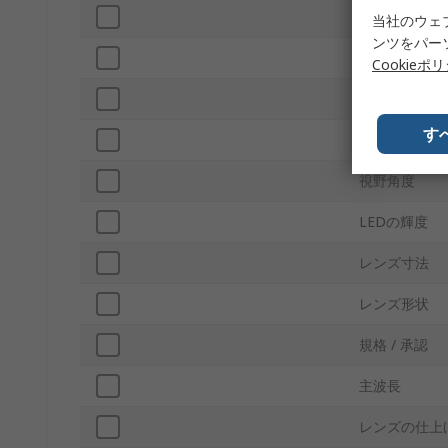
LED数
当社のウェ
ンツをパー
順方向電圧
Cookieポ
最大パワー消
す
ピン数
視野角度
LEDの輝度
レンズ寸法
レンズ形状
規格 / 承認
主波長
レンズの仕上