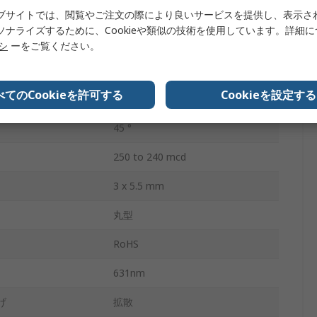
1
ブサイトでは、閲覧やご注文の際により良いサービスを提供し、表示さ
ソナライズするために、Cookieや類似の技術を使用しています。詳細
2.4V
リシ
ーをご覧ください。
費
75mW
べてのCookieを許可する
Cookieを設定する
3
45 °
250 to 240 mcd
3 x 5.5 mm
丸型
RoHS
631nm
げ
拡散