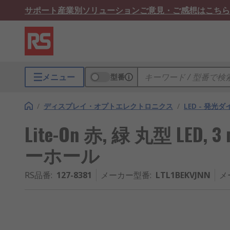
サポート
産業別ソリューション
ご意見・ご感想はこちら
メニュー
型番
/
ディスプレイ・オプトエレクトロニクス
/
LED - 発光
Lite-On 赤, 緑 丸型 LED, 
ーホール
RS品番
:
127-8381
メーカー型番
:
LTL1BEKVJNN
メ