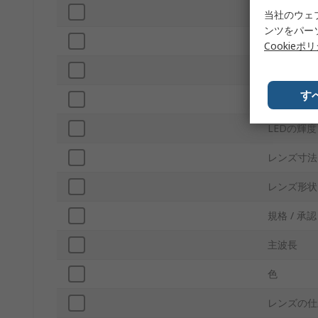
順方向電圧
当社のウェ
ンツをパー
最大パワー
Cookieポ
ピン数
す
視野角度
LEDの輝度
レンズ寸法
レンズ形状
規格 / 承認
主波長
色
レンズの仕