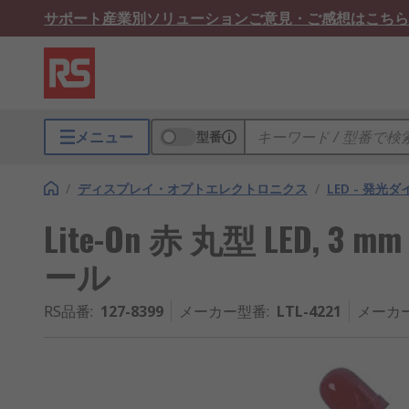
サポート
産業別ソリューション
ご意見・ご感想はこちら
メニュー
型番
/
ディスプレイ・オプトエレクトロニクス
/
LED - 発光
Lite-On 赤 丸型 LED, 3 
ール
RS品番
:
127-8399
メーカー型番
:
LTL-4221
メーカ