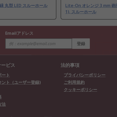
n 緑 丸型 LED スルーホール
Lite-On オレンジ 3 mm 砲
1), スルーホール
Emailアドレス
登録
サービス
法的事項
ポート
プライバシーポリシー
ウント（ユーザー登録)
ご利用規約
クッキーポリシー
料
方法