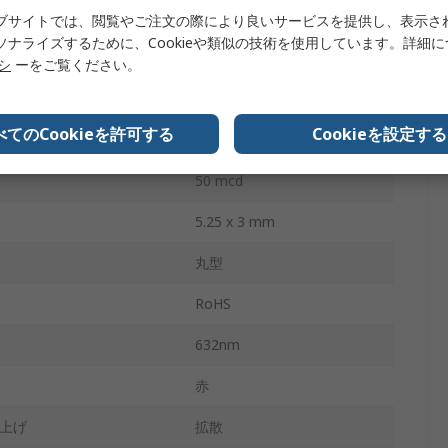
2.6V
ブサイトでは、閲覧やご注文の際により良いサービスを提供し、表示さ
ソナライズするために、Cookieや類似の技術を使用しています。詳細
消費
100mW
リシ
ーをご覧ください。
2
べてのCookieを許可する
Cookieを設定する
60 °
50 mcd
5.25 x 3 mm
丸型
RoHS
632nm
赤
上げ
拡散