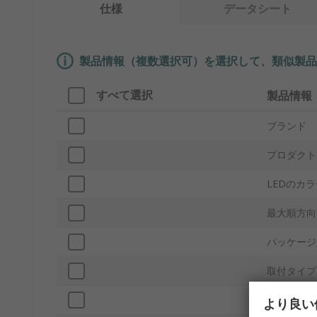
仕様
データシート
製品情報（複数選択可）を選択して、類似製品
すべて選択
製品情報
ブランド
プロダクト
LEDのカ
最大順方向
パッケージ
取付タイプ
パッキング
より良い