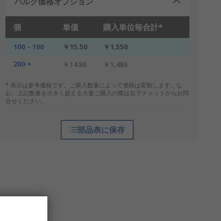
バルク価格オプション
個
単価
購入単位毎合計*
100 - 100
￥15.50
￥1,550
200 +
￥14.86
￥1,486
* 表示は参考価格です。ご購入数量によって価格は変動します。な
お、上記数量を大きく超える大量ご購入の際は右下チャットからお問
合せください。
部品表に保存