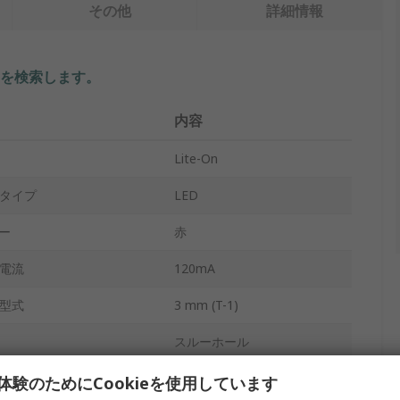
その他
詳細情報
を検索します。
内容
Lite-On
タイプ
LED
ラー
赤
電流
120mA
型式
3 mm (T-1)
スルーホール
バルク
体験のためにCookieを使用しています