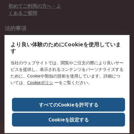
初めてご利用の方へ・よ
くあるご質問
法的事項
プライバシーポリシー
ご利用規約
より良い体験のためにCookieを使用していま
クッキーポリシー
す
RSについて
当社のウェブサイトでは、閲覧やご注文の際により良いサー
ビスを提供し、表示されるコンテンツをパーソナライズする
会社概要
採用情報
ために、Cookieや類似の技術を使用しています。詳細につ
プレスリリース＆お知ら
コーポレートサイト
いては、
Cookieポリシ
ーをご覧ください。
せ
全世界のRS
RSの歴史
すべてのCookieを許可する
ESGへの取り組み（英語）
認証について
Cookieを設定する
〒240-0005 神奈川県横浜市保土ヶ谷区神戸町134番地 横浜ビジネスパーク ウ
エストタワー12階
© アールエスコンポーネンツ株式会社