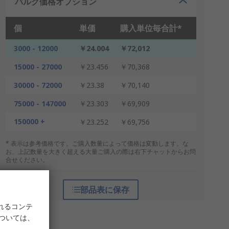
バルク価格オプション
個
単価
購入単位毎合計*
3000 - 12000
￥24.004
￥72,012
15000 - 27000
￥23.456
￥70,368
30000 - 72000
￥23.38
￥70,140
75000 - 147000
￥23.303
￥69,909
150000 +
￥23.252
￥69,756
* 表示は参考価格です。ご購入数量によって価格は変動します。な
お、上記数量を大きく超える大量ご購入の際は右下チャットからお問
合せください。
部品表に保存
れるコンテ
については、