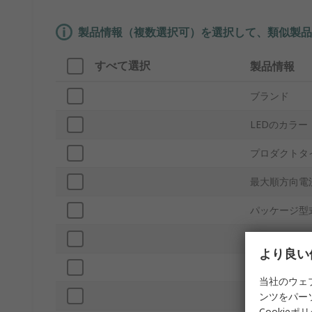
製品情報（複数選択可）を選択して、類似製品
すべて選択
製品情報
ブランド
LEDのカラー
プロダクトタ
最大順方向電
パッケージ型
取付タイプ
より良い
パッキング
当社のウェ
順方向電圧
ンツをパー
Cookieポ