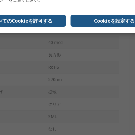
費
75mW
2
べてのCookieを許可する
Cookieを設定する
1.2 x 0.8 mm
40 mcd
長方形
RoHS
570nm
げ
拡散
クリア
SML
なし