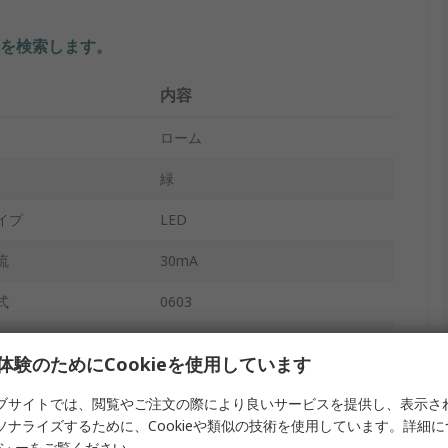
を検索します。
内容
ローム
緑
イプ
LED
流
30mA
式
0603
表面
体験のためにCookieを使用しています
テープ及びリール
ブサイトでは、閲覧やご注文の際により良いサービスを提供し、表示さ
2.1V
ソナライズするために、Cookieや類似の技術を使用しています。詳細
リシ
ーをご覧ください。