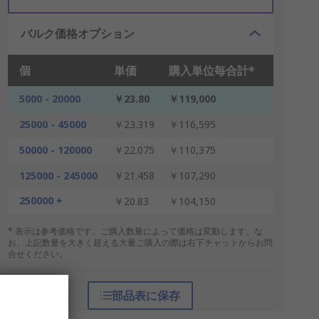
バルク価格オプション
個
単価
購入単位毎合計*
5000 - 20000
￥23.80
￥119,000
25000 - 45000
￥23.319
￥116,595
50000 - 120000
￥22.075
￥110,375
125000 - 245000
￥21.458
￥107,290
250000 +
￥20.83
￥104,150
* 表示は参考価格です。ご購入数量によって価格は変動します。な
お、上記数量を大きく超える大量ご購入の際は右下チャットからお問
合せください。
部品表に保存