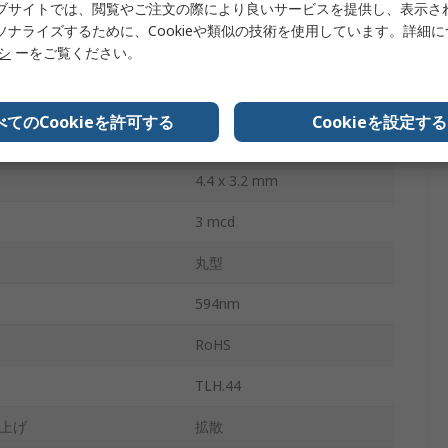
ブサイトでは、閲覧やご注文の際により良いサービスを提供し、表示さ
3V
ソナライズするために、Cookieや類似の技術を使用しています。詳細
リシ
ーをご覧ください。
消費
100mW
2
べてのCookieを許可する
Cookieを設定する
60 °
4.4 x 3.2 mm
3 mcd
丸型
594nm
RoHS
TLH.44
上げ
拡散