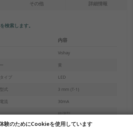
その他
詳細情報
を検索します。
内容
Vishay
ラー
黄
タイプ
LED
型式
3 mm (T-1)
電流
30mA
砲弾型
体験のためにCookieを使用しています
スルーホール