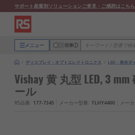
サポート
産業別ソリューション
ご意見・ご感想はこちら
メニュー
型番
/
ディスプレイ・オプトエレクトロニクス
/
LED - 発光
Vishay 黄 丸型 LED, 3 m
ール
RS品番
:
177-7345
メーカー型番
:
TLHY4400
メーカ