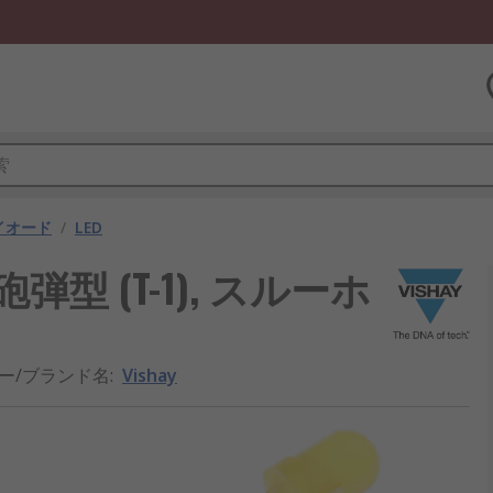
ダイオード
/
LED
m 砲弾型 (T-1), スルーホ
ー/ブランド名
:
Vishay