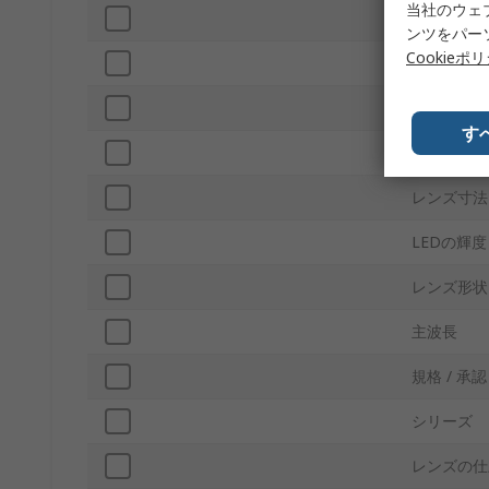
当社のウェ
順方向電圧
ンツをパー
Cookieポ
最大パワー
ピン数
す
視野角度
レンズ寸法
LEDの輝度
レンズ形状
主波長
規格 / 承認
シリーズ
レンズの仕