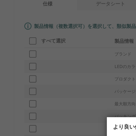
仕様
データシート
製品情報（複数選択可）を選択して、類似製品
すべて選択
製品情報
ブランド
LEDのカ
プロダクト
パッケージ
最大順方向
パッキング
より良い
取付タイプ