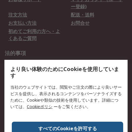
ー登録)
注文方法
配送・送料
お支払い方法
お問合せ
初めてご利用の方へ・よ
くあるご質問
法的事項
プライバシーポリシー
ご利用規約
より良い体験のためにCookieを使用していま
クッキーポリシー
す
RSについて
当社のウェブサイトでは、閲覧やご注文の際により良いサー
ビスを提供し、表示されるコンテンツをパーソナライズする
会社概要
採用情報
ために、Cookieや類似の技術を使用しています。詳細につ
プレスリリース＆お知ら
コーポレートサイト
いては、
Cookieポリシ
ーをご覧ください。
せ
全世界のRS
RSの歴史
すべてのCookieを許可する
ESGへの取り組み（英語）
認証について