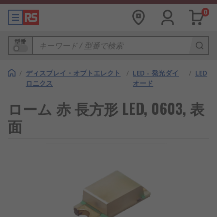
0
型番
/
ディスプレイ・オプトエレクト
/
LED - 発光ダイ
/
LED
ロニクス
オード
ローム 赤 長方形 LED, 0603, 表
面