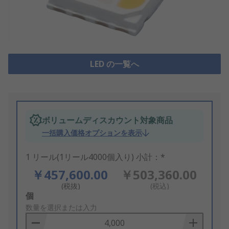
LED の一覧へ
ボリュームディスカウント対象商品
一括購入価格オプションを表示
1 リール(1リール4000個入り) 小計：*
￥457,600.00
￥503,360.00
(税抜)
(税込)
Add
個
to
数量を選択または入力
Basket