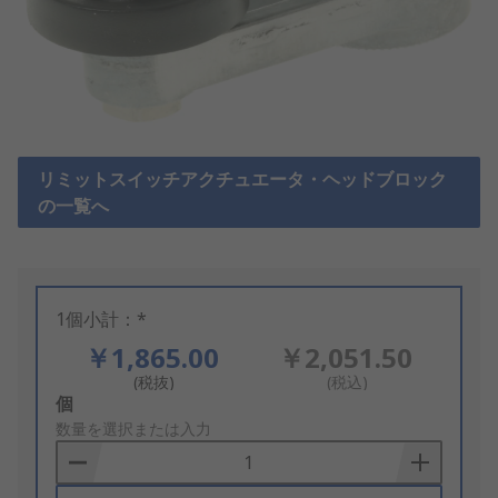
リミットスイッチアクチュエータ・ヘッドブロック
の一覧へ
1個小計：*
￥1,865.00
￥2,051.50
(税抜)
(税込)
Add
個
to
数量を選択または入力
Basket