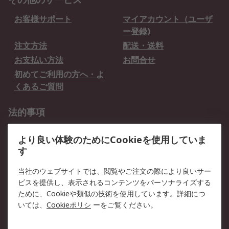
お客様サポート
マイアカウント（ユーザ
ー登録)
注文方法
配送・送料
お支払い方法
お問合せ
初めてご利用の方へ・よ
くあるご質問
法的事項
プライバシーポリシー
ご利用規約
より良い体験のためにCookieを使用していま
クッキーポリシー
す
RSについて
当社のウェブサイトでは、閲覧やご注文の際により良いサー
ビスを提供し、表示されるコンテンツをパーソナライズする
会社概要
採用情報
ために、Cookieや類似の技術を使用しています。詳細につ
プレスリリース＆お知ら
コーポレートサイト
いては、
Cookieポリシ
ーをご覧ください。
せ