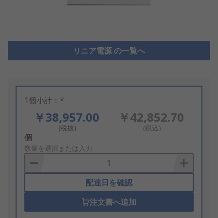
リニア電源 の一覧へ
1個小計：*
￥38,957.00
￥42,852.70
(税抜)
(税込)
Add
個
to
数量を選択または入力
Basket
配達日を確認
注文書へ追加