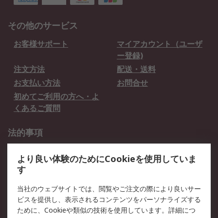
その他のサービス
お客様サポート
マイアカウント（ユーザ
ー登録)
注文方法
配送・送料
お支払い方法
お問合せ
初めてご利用の方へ・よ
くあるご質問
法的事項
プライバシーポリシー
ご利用規約
より良い体験のためにCookieを使用していま
クッキーポリシー
す
RSについて
当社のウェブサイトでは、閲覧やご注文の際により良いサー
ビスを提供し、表示されるコンテンツをパーソナライズする
会社概要
採用情報
ために、Cookieや類似の技術を使用しています。詳細につ