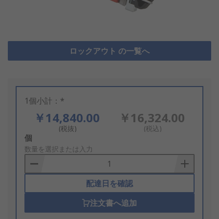
ロックアウト の一覧へ
1個小計：*
￥14,840.00
￥16,324.00
(税抜)
(税込)
Add
個
to
数量を選択または入力
Basket
配達日を確認
注文書へ追加