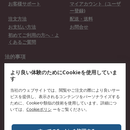
お客様サポート
マイアカウント（ユーザ
ー登録)
注文方法
配送・送料
お支払い方法
お問合せ
初めてご利用の方へ・よ
くあるご質問
法的事項
プライバシーポリシー
ご利用規約
より良い体験のためにCookieを使用していま
クッキーポリシー
す
RSについて
当社のウェブサイトでは、閲覧やご注文の際により良いサー
ビスを提供し、表示されるコンテンツをパーソナライズする
会社概要
採用情報
ために、Cookieや類似の技術を使用しています。詳細につ
プレスリリース＆お知ら
コーポレートサイト
いては、
Cookieポリシ
ーをご覧ください。
せ
全世界のRS
RSの歴史