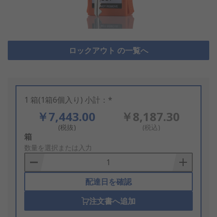
ロックアウト の一覧へ
1 箱(1箱6個入り) 小計：*
￥7,443.00
￥8,187.30
(税抜)
(税込)
Add
箱
to
数量を選択または入力
Basket
配達日を確認
注文書へ追加