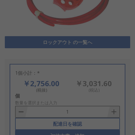
ロックアウト の一覧へ
1個小計：*
￥2,756.00
￥3,031.60
(税抜)
(税込)
Add
個
to
数量を選択または入力
Basket
配達日を確認