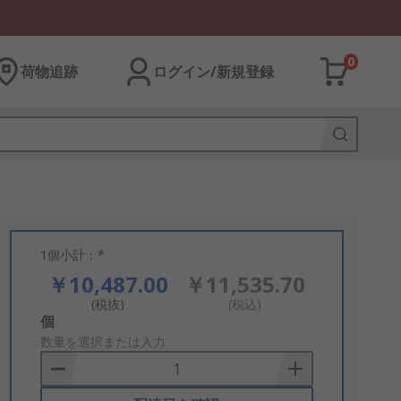
0
荷物追跡
ログイン/新規登録
1個小計：*
￥10,487.00
￥11,535.70
(税抜)
(税込)
Add
個
to
数量を選択または入力
Basket