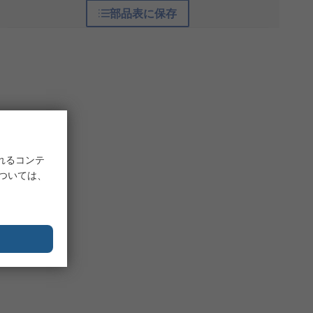
部品表に保存
れるコンテ
については、