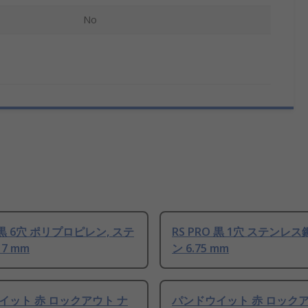
No
O 黒 6穴 ポリプロピレン, ステ
RS PRO 黒 1穴 ステンレス
7 mm
ン 6.75 mm
イット 赤 ロックアウト ナ
パンドウイット 赤 ロックア