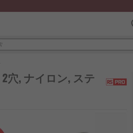
ト
 2穴, ナイロン, ステ