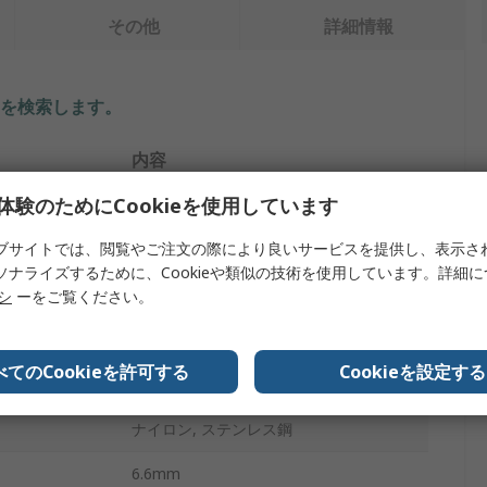
その他
詳細情報
を検索します。
内容
体験のためにCookieを使用しています
RS PRO
ブサイトでは、閲覧やご注文の際により良いサービスを提供し、表示さ
プ
ロックアウト
ソナライズするために、Cookieや類似の技術を使用しています。詳細
ボール弁ロックアウト
リシ
ーをご覧ください。
赤
べてのCookieを許可する
Cookieを設定する
2
ナイロン, ステンレス鋼
6.6mm