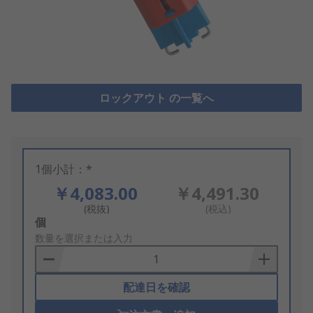
ロックアウト の一覧へ
1個小計：*
￥4,083.00
￥4,491.30
(税抜)
(税込)
Add
個
to
数量を選択または入力
Basket
配達日を確認