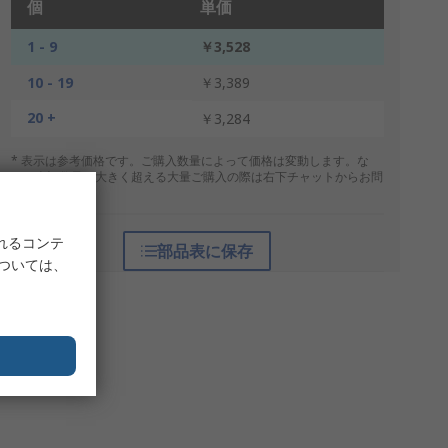
個
単価
1 - 9
￥3,528
10 - 19
￥3,389
20 +
￥3,284
* 表示は参考価格です。ご購入数量によって価格は変動します。な
お、上記数量を大きく超える大量ご購入の際は右下チャットからお問
合せください。
れるコンテ
部品表に保存
については、