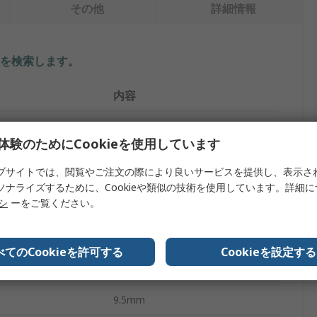
その他
詳細情報
を検索します。
内容
RS PRO
体験のためにCookieを使用しています
イプ
ロックアウト錠
ブサイトでは、閲覧やご注文の際により良いサービスを提供し、表示さ
ロックアウトキー
ソナライズするために、Cookieや類似の技術を使用しています。詳細
リシ
ーをご覧ください。
赤
6
べてのCookieを許可する
Cookieを設定する
ナイロン
9.5mm