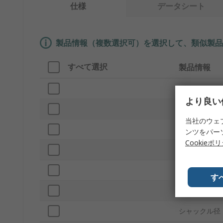
仕様
データシート
製品情報（複数選択可）を選択して、類似製品
すべて選択
製品情報
ブランド
より良い
プロダクトタ
当社のウェ
サブタイプ
ンツをパー
Cookieポ
色
ロックの数
す
材質
シャックル径