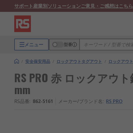
サポート
産業別ソリューション
ご意見・ご感想はこちら
メニュー
型番
/
安全保安用品
/
ロックアウトタグアウト
/
ロックアウ
RS PRO 赤 ロックアウト錠
mm
RS品番
:
862-5161
メーカー/ブランド名
:
RS PRO