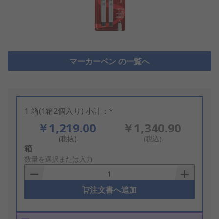
マーカーペン の一覧へ
1 箱(1箱2個入り) 小計：*
￥1,219.00
￥1,340.90
(税抜)
(税込)
Add
箱
to
数量を選択または入力
Basket
注文書へ追加