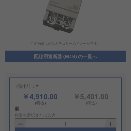
この画像は商品カテゴリーのイメージです。
配線用遮断器 (MCB) の一覧へ
1個小計：*
￥4,910.00
￥5,401.00
(税抜)
(税込)
Add
個
to
数量を選択または入力
Basket