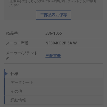
上記数量を大きく超える大量ご購入の際は右下チャットからお問合せ
ください。
部品表に保存
RS品番
:
336-1055
メーカー型番
:
NF30-KC 2P 5A W
メーカー/ブランド
三菱電機
名
:
仕様
データシート
その他
詳細情報