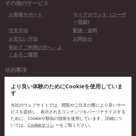
その他のサービス
お客様サポート
マイアカウント（ユーザ
ー登録)
注文方法
配送・送料
お支払い方法
お問合せ
初めてご利用の方へ・よ
くあるご質問
法的事項
プライバシーポリシー
ご利用規約
より良い体験のためにCookieを使用していま
クッキーポリシー
す
RSについて
当社のウェブサイトでは、閲覧やご注文の際により良いサー
ビスを提供し、表示されるコンテンツをパーソナライズする
会社概要
採用情報
ために、Cookieや類似の技術を使用しています。詳細につ
プレスリリース＆お知ら
コーポレートサイト
いては、
Cookieポリシ
ーをご覧ください。
せ