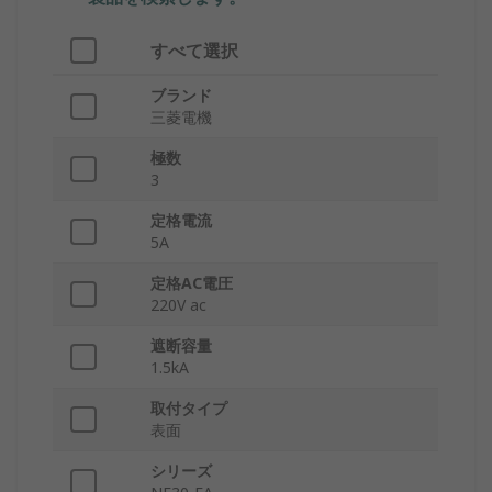
すべて選択
ブランド
三菱電機
極数
3
定格電流
5A
定格AC電圧
220V ac
遮断容量
1.5kA
取付タイプ
表面
シリーズ