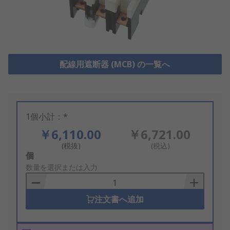
配線用遮断器 (MCB) の一覧へ
1個小計：*
￥6,110.00
￥6,721.00
(税抜)
(税込)
Add
個
to
数量を選択または入力
Basket
注文書へ追加