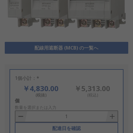
配線用遮断器 (MCB) の一覧へ
1個小計：*
￥4,830.00
￥5,313.00
(税抜)
(税込)
Add
個
to
数量を選択または入力
Basket
配達日を確認