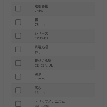
遮断容量
2.5kA
幅
73mm
シリーズ
CP30-BA
終端処理
ねじ
規格 / 承認
CE, CSA, UL
深さ
65mm
高さ
65mm
トリップメカニズム
油圧-磁気