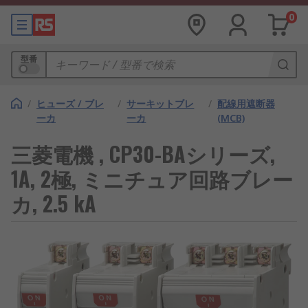
0
型番
/
ヒューズ / ブレ
/
サーキットブレ
/
配線用遮断器
ーカ
ーカ
(MCB)
三菱電機 , CP30-BAシリーズ,
1A, 2極, ミニチュア回路ブレー
カ, 2.5 kA