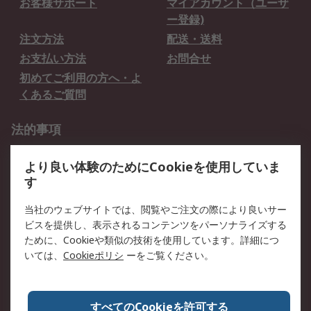
お客様サポート
マイアカウント（ユーザ
ー登録)
注文方法
配送・送料
お支払い方法
お問合せ
初めてご利用の方へ・よ
くあるご質問
法的事項
プライバシーポリシー
ご利用規約
より良い体験のためにCookieを使用していま
クッキーポリシー
す
RSについて
当社のウェブサイトでは、閲覧やご注文の際により良いサー
ビスを提供し、表示されるコンテンツをパーソナライズする
会社概要
採用情報
ために、Cookieや類似の技術を使用しています。詳細につ
プレスリリース＆お知ら
コーポレートサイト
いては、
Cookieポリシ
ーをご覧ください。
せ
全世界のRS
RSの歴史
すべてのCookieを許可する