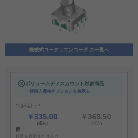
機械式ロータリエンコーダ の一覧へ
ボリュームディスカウント対象商品
一括購入価格オプションを表示
1個小計：*
￥335.00
￥368.50
(税抜)
(税込)
Add
個
to
数量を選択または入力