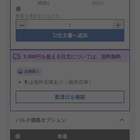
(税抜)
(税込)
Add
個
to
数量を選択または入力
Basket
注文書へ追加
3,000円を超える注文については、送料無料
在庫限り
8
は海外在庫あり（最終在庫）
配達日を確認
バルク価格オプション
個
単価