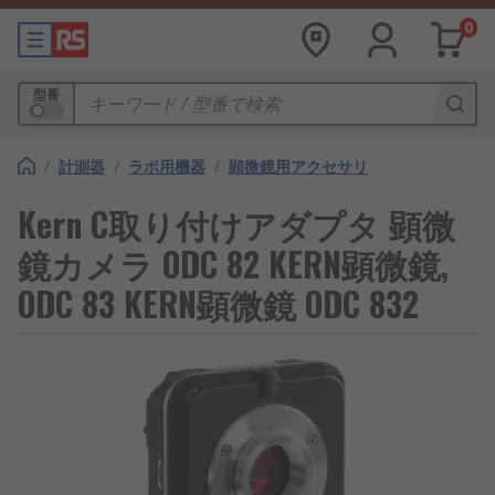
0
型番
/
計測器
/
ラボ用機器
/
顕微鏡用アクセサリ
Kern C取り付けアダプタ 顕微
鏡カメラ ODC 82 KERN顕微鏡,
ODC 83 KERN顕微鏡 ODC 832