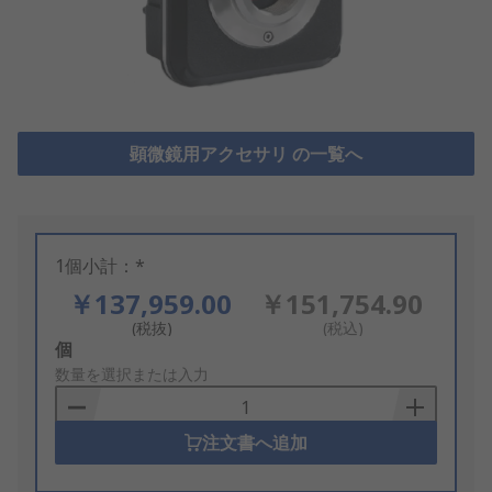
顕微鏡用アクセサリ の一覧へ
1個小計：*
￥137,959.00
￥151,754.90
(税抜)
(税込)
Add
個
to
数量を選択または入力
Basket
注文書へ追加