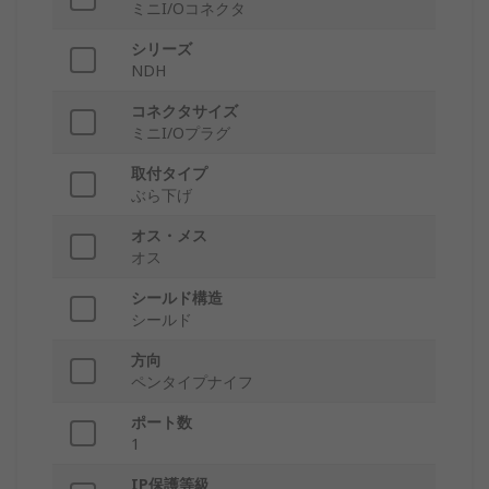
ミニI/Oコネクタ
シリーズ
NDH
コネクタサイズ
ミニI/Oプラグ
取付タイプ
ぶら下げ
オス・メス
オス
シールド構造
シールド
方向
ペンタイプナイフ
ポート数
1
IP保護等級