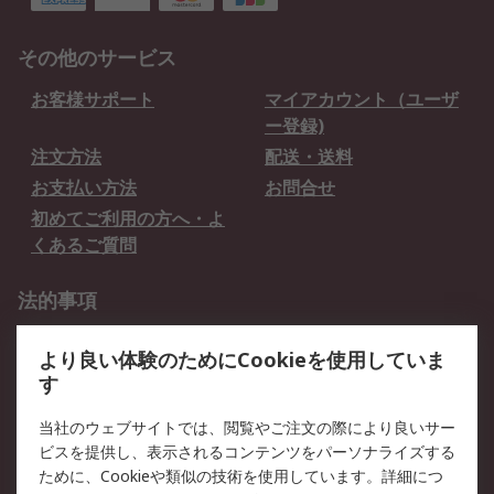
その他のサービス
お客様サポート
マイアカウント（ユーザ
ー登録)
注文方法
配送・送料
お支払い方法
お問合せ
初めてご利用の方へ・よ
くあるご質問
法的事項
プライバシーポリシー
ご利用規約
より良い体験のためにCookieを使用していま
クッキーポリシー
す
RSについて
当社のウェブサイトでは、閲覧やご注文の際により良いサー
ビスを提供し、表示されるコンテンツをパーソナライズする
会社概要
採用情報
ために、Cookieや類似の技術を使用しています。詳細につ