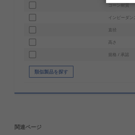
コーン材質
インピーダン
直径
高さ
規格 / 承認
類似製品を探す
関連ページ