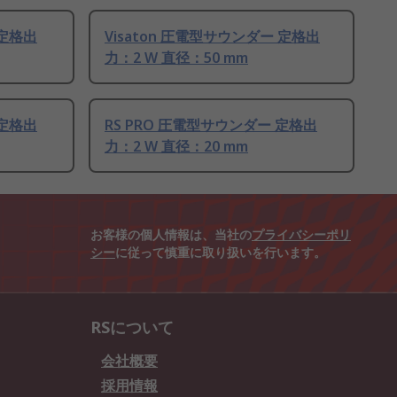
 定格出
Visaton 圧電型サウンダー 定格出
力：2 W 直径：50 mm
 定格出
RS PRO 圧電型サウンダー 定格出
力：2 W 直径：20 mm
お客様の個人情報は、当社の
プライバシーポリ
シー
に従って慎重に取り扱いを行います。
RSについて
会社概要
採用情報