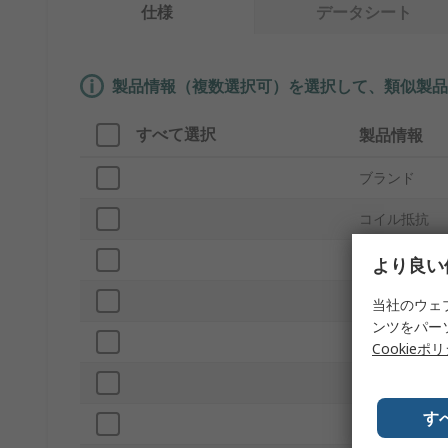
仕様
データシート
製品情報（複数選択可）を選択して、類似製品
すべて選択
製品情報
ブランド
コイル抵抗
プロダクトタ
より良い
サウンドレベ
当社のウェ
ンツをパー
サブタイプ
Cookieポ
定格出力
す
周波数