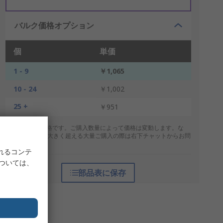
バルク価格オプション
個
単価
1 - 9
￥1,065
10 - 24
￥1,002
25 +
￥951
* 表示は参考価格です。ご購入数量によって価格は変動します。な
お、上記数量を大きく超える大量ご購入の際は右下チャットからお問
合せください。
れるコンテ
については、
部品表に保存