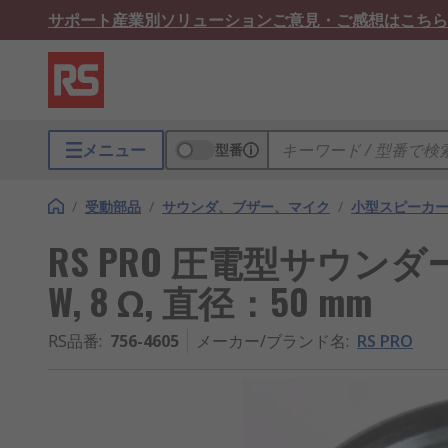
サポート
産業別ソリューション
ご意見・ご感想はこちら
メニュー
型番
/
受動部品
/
サウンダ、ブザー、マイク
/
小型スピーカー
RS PRO 圧電型サウンダー,
W, 8 Ω, 直径：50 mm
RS品番
:
756-4605
メーカー/ブランド名
:
RS PRO