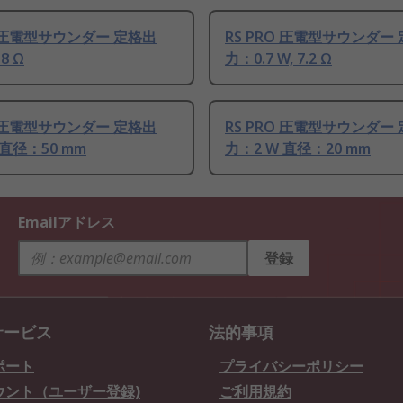
O 圧電型サウンダー 定格出
RS PRO 圧電型サウンダー
8 Ω
力：0.7 W, 7.2 Ω
O 圧電型サウンダー 定格出
RS PRO 圧電型サウンダー
 直径：50 mm
力：2 W 直径：20 mm
Emailアドレス
登録
サービス
法的事項
ポート
プライバシーポリシー
ウント（ユーザー登録)
ご利用規約