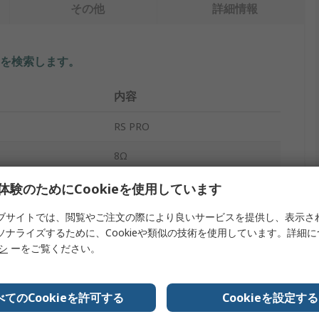
その他
詳細情報
を検索します。
内容
RS PRO
8Ω
イプ
圧電型サウンダー
体験のためにCookieを使用しています
ル
89dB
ブサイトでは、閲覧やご注文の際により良いサービスを提供し、表示さ
ソナライズするために、Cookieや類似の技術を使用しています。詳細
スピーカー
リシ
ーをご覧ください。
1W
べてのCookieを許可する
Cookieを設定する
20000Hz